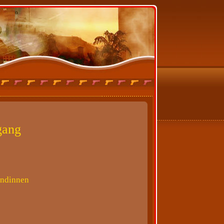
gang
ündinnen