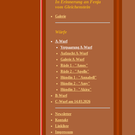
In Erinnerung an Fenja
vom Gleichenstein
Galerie
Würfe
A-Wurf
Verpaarung A-Wurf
Aufzucht A-Wurf
Galerie A-Wurf
Rüde 1 - "Amos"
Rüde 2 - "Apollo"
Hündin 1 - "Annabell"
Hündin 2 - "Amy"
Hündin 3 - "Akira"
B-Wurf
C-Wurf am 14.03.2026
Wur
Newsletter
Kontakt
Linkliste
HD:
Impressum