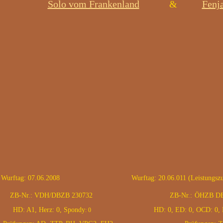
Solo vom Frankenland
&
Fenj
ftag: 07.06.2008
Wurftag: 20.06.011 (Leistungszu
ZB-Nr.:
VDH/DBZB 230732
ZB-Nr.:
ÖHZB DB
 A1, Herz: 0, Spondy
HD: 0, ED: 0, OCD: 0, 
: 0