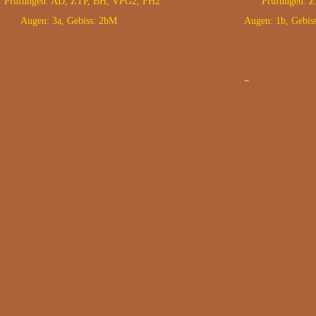
fungen: AD, ZTP, BH, VPG2, FH2 Prüfungen: ZTP
en: 3a, Gebiss: 2bM
Augen: 1b, Gebis