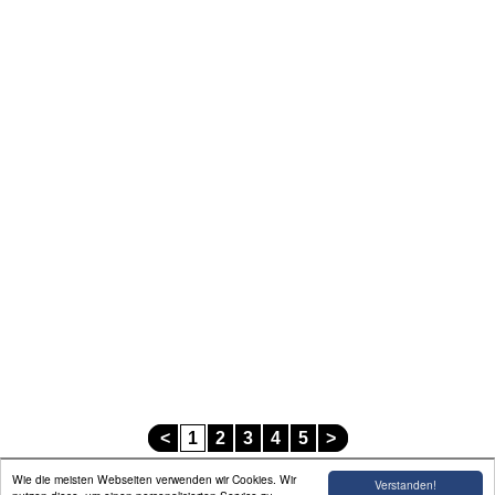
Linkliste
Impressum
<
1
2
3
4
5
>
Wie die meisten Webseiten verwenden wir Cookies. Wir
Verstanden!