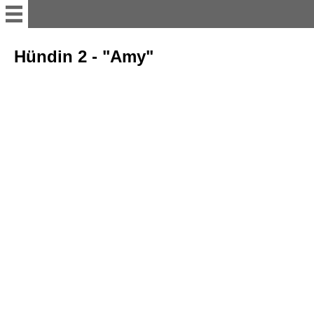
Startseite
Hündin 2 - "Amy"
Willkommen
Fany Diamond dell Didi
Gesundheit / Befunde
Ausbildung / Prüfungen
Ausstellungen
In Erinnerung an Fenja vom
Gleichenstein