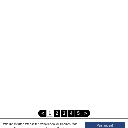
Linkliste
Impressum
<
1
2
3
4
5
>
Wie die meisten Webseiten verwenden wir Cookies. Wir
Verstanden!