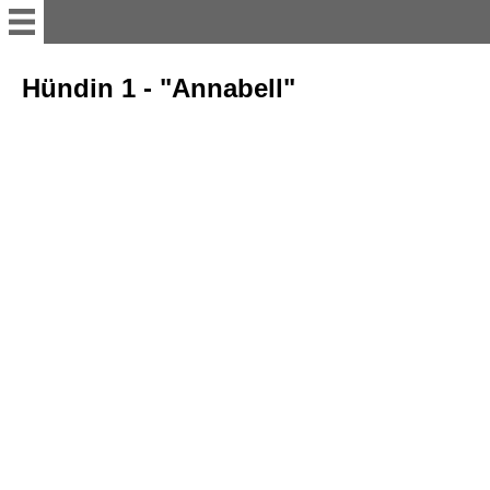
Startseite
Hündin 1 - "Annabell"
Willkommen
Fany Diamond dell Didi
Gesundheit / Befunde
Ausbildung / Prüfungen
Ausstellungen
In Erinnerung an Fenja vom
Gleichenstein