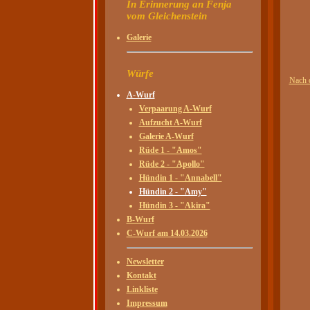
In Erinnerung an Fenja
vom Gleichenstein
Galerie
Würfe
Nach 
A-Wurf
Verpaarung A-Wurf
Aufzucht A-Wurf
Galerie A-Wurf
Rüde 1 - "Amos"
Rüde 2 - "Apollo"
Hündin 1 - "Annabell"
Hündin 2 - "Amy"
Hündin 3 - "Akira"
B-Wurf
C-Wurf am 14.03.2026
Newsletter
Kontakt
Linkliste
Impressum