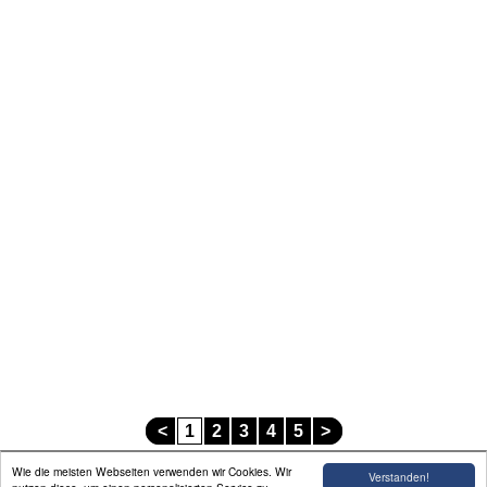
Linkliste
Impressum
<
1
2
3
4
5
>
Wie die meisten Webseiten verwenden wir Cookies. Wir
Verstanden!