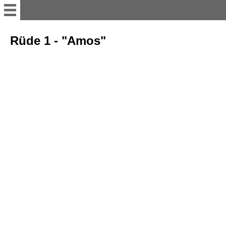
Startseite
Rüde 1 - "Amos"
Willkommen
Fany Diamond dell Didi
Gesundheit / Befunde
Ausbildung / Prüfungen
Ausstellungen
In Erinnerung an Fenja vom
Gleichenstein