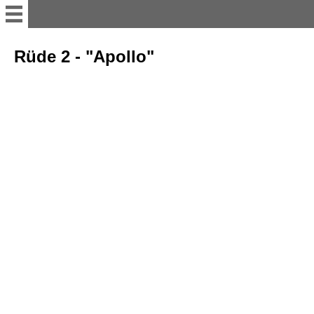
Startseite
Rüde 2 - "Apollo"
Willkommen
Fany Diamond dell Didi
Gesundheit / Befunde
Ausbildung / Prüfungen
Ausstellungen
In Erinnerung an Fenja vom
Gleichenstein